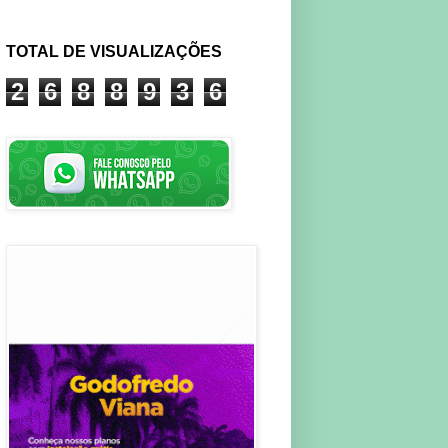
TOTAL DE VISUALIZAÇÕES
2
6
8
8
9
3
6