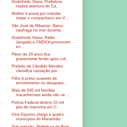
Godofredo Viana: Prefeitura
realiza abertura do Ca...
Mulher é presa por mandar
matar o companheiro em V...
São José de Ribamar: Barco
naufraga no mar durante...
Godofredo Viana: Rádio
Jangada e CMDCA promovem
en...
Piloto de 29 anos fica
gravemente ferido após coli...
Prefeito de Cândido Mendes
classifica cassação por...
Filho é preso suspeito de
envolvimento no desapare...
Mais de 500 mil famílias
maranhenses ainda não se ...
Polícia Federal destrói 15 mil
pés de maconha em C...
Cine Equinox chega a quatro
municípios do Maranhão
Sob pressão, Prefeitura de Bom