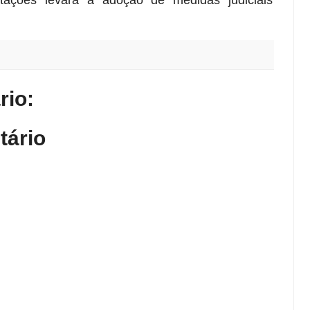
tações levará a adoção de medidas judiciais
io:
tário