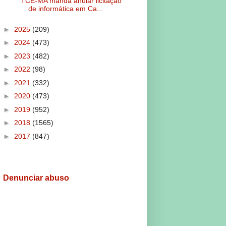
TCE-MA manda anular licitação
de informática em Ca...
►
2025
(209)
►
2024
(473)
►
2023
(482)
►
2022
(98)
►
2021
(332)
►
2020
(473)
►
2019
(952)
►
2018
(1565)
►
2017
(847)
Denunciar abuso