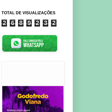
TOTAL DE VISUALIZAÇÕES
2
6
8
9
2
3
2