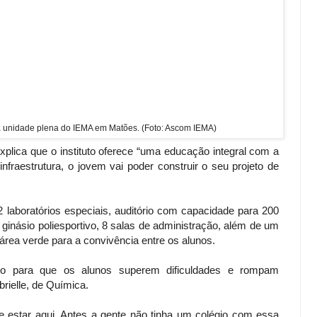
 unidade plena do IEMA em Matões. (Foto: Ascom IEMA)
xplica que o instituto oferece “uma educação integral com a
infraestrutura, o jovem vai poder construir o seu projeto de
 2 laboratórios especiais, auditório com capacidade para 200
o, ginásio poliesportivo, 8 salas de administração, além de um
rea verde para a convivência entre os alunos.
uito para que os alunos superem dificuldades e rompam
brielle, de Química.
nte estar aqui. Antes a gente não tinha um colégio com essa