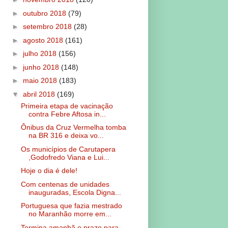
►
outubro 2018
(79)
►
setembro 2018
(28)
►
agosto 2018
(161)
►
julho 2018
(156)
►
junho 2018
(148)
►
maio 2018
(183)
▼
abril 2018
(169)
Primeira etapa de vacinação
contra Febre Aftosa in...
Ônibus da Cruz Vermelha tomba
na BR 316 e deixa vo...
Os municípios de Carutapera
,Godofredo Viana e Lui...
Hoje o dia é dele!
Com centenas de unidades
inauguradas, Escola Digna...
Portuguesa que fazia mestrado
no Maranhão morre em...
Termina amanhã o prazo para