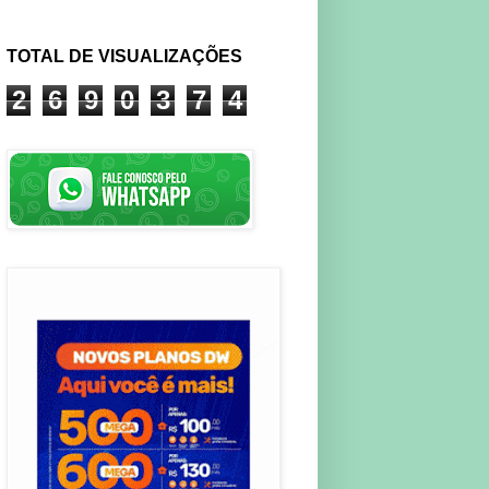
TOTAL DE VISUALIZAÇÕES
2
6
9
0
3
7
4