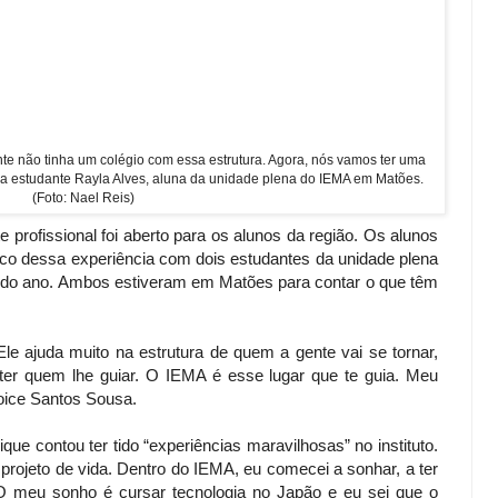
gente não tinha um colégio com essa estrutura. Agora, nós vamos ter uma
a estudante Rayla Alves, aluna da unidade plena do IEMA em Matões.
(Foto: Nael Reis)
profissional foi aberto para os alunos da região. Os alunos
 dessa experiência com dois estudantes da unidade plena
ndo ano. Ambos estiveram em Matões para contar o que têm
e ajuda muito na estrutura de quem a gente vai se tornar,
ter quem lhe guiar. O IEMA é esse lugar que te guia. Meu
oice Santos Sousa.
e contou ter tido “experiências maravilhosas” no instituto.
projeto de vida. Dentro do IEMA, eu comecei a sonhar, a ter
O meu sonho é cursar tecnologia no Japão e eu sei que o