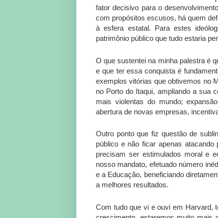
fator decisivo para o desenvolvimen
com propósitos escusos, há quem defen
à esfera estatal. Para estes ideólog
patrimônio público que tudo estaria perf
O que sustentei na minha palestra é qu
e que ter essa conquista é fundament
exemplos vitórias que obtivemos no 
no Porto do Itaqui, ampliando a sua c
mais violentas do mundo; expansão
abertura de novas empresas, incenti
Outro ponto que fiz questão de sublin
público e não ficar apenas atacando 
precisam ser estimulados moral e 
nosso mandato, efetuado número inéd
e a Educação, beneficiando diretament
a melhores resultados.
Com tudo que vi e ouvi em Harvard, t
crescimento, estaremos muito mais a