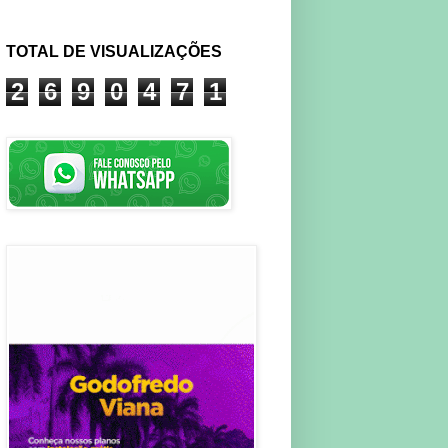
TOTAL DE VISUALIZAÇÕES
2
6
9
0
4
7
1