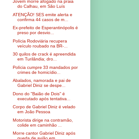
Jovem morre afogado na praia
do Calhau, em São Luís
ATENÇÃO! SES emite alerta e
confirma 44 casos de m...
Ex-prefeito de Esperantinópolis é
preso por desvio...
Polícia Rodoviária recupera
veículo roubado na BR-...
30 quilos de crack é apreendida
em Turilândia; dro...
Polícia cumpre 33 mandados por
crimes de homicídio...
Abalados, namorada e pai de
Gabriel Diniz se despe...
Dono do "Baião de Dois" é
executado após tentativa...
Corpo de Gabriel Diniz é velado
em João Pessoa
Motorista dirige na contramão,
colide em caminhão ...
Morre cantor Gabriel Diniz após
queda de avião em ...