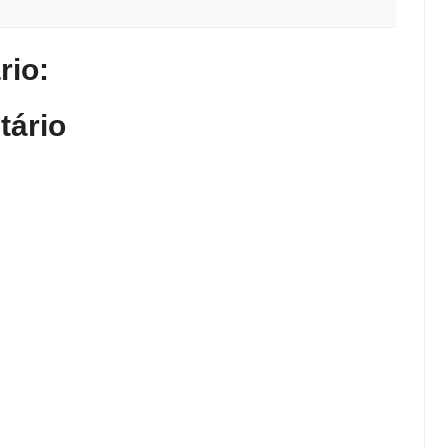
io:
tário