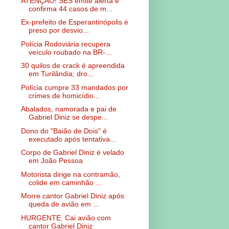
ATENÇÃO! SES emite alerta e
confirma 44 casos de m...
Ex-prefeito de Esperantinópolis é
preso por desvio...
Polícia Rodoviária recupera
veículo roubado na BR-...
30 quilos de crack é apreendida
em Turilândia; dro...
Polícia cumpre 33 mandados por
crimes de homicídio...
Abalados, namorada e pai de
Gabriel Diniz se despe...
Dono do "Baião de Dois" é
executado após tentativa...
Corpo de Gabriel Diniz é velado
em João Pessoa
Motorista dirige na contramão,
colide em caminhão ...
Morre cantor Gabriel Diniz após
queda de avião em ...
HURGENTE: Cai avião com
cantor Gabriel Diniz