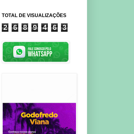
TOTAL DE VISUALIZAÇÕES
2
6
8
9
4
6
3