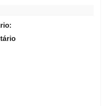
io:
tário