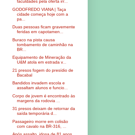
faculdades pela oferta irr...
GODOFREDO VIANA | Taça
cidade começa hoje com a
pa...
Duas pessoas ficam gravemente
feridas em capotamen...
Buraco na pista causa
tombamento de caminhão na
BR...
Equipamento de Mineração da
U&M atola em estrada v...
21 presos fogem do presídio de
Bacabal
Bandidos invadem escola e
assaltam alunos e funcio...
Corpo de jovem é encontrado às
margens da rodovia ...
31 presos deixam de retornar da
saída temporária d...
Passageiro morre em colisão
com cavalo na BR-316, ...
Após assalto, idosa de 81 anos