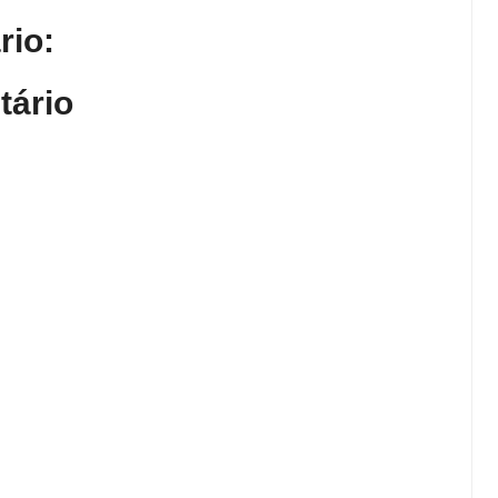
io:
tário