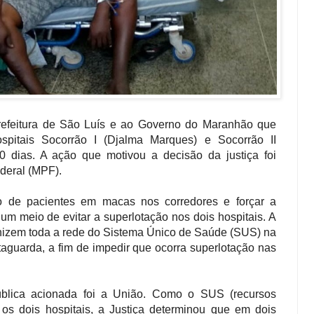
Prefeitura de São Luís e ao Governo do Maranhão que
spitais Socorrão I (Djalma Marques) e Socorrão II
0 dias. A ação que motivou a decisão da justiça foi
ederal (MPF).
to de pacientes em macas nos corredores e forçar a
um meio de evitar a superlotação nos dois hospitais. A
anizem toda a rede do Sistema Único de Saúde (SUS) na
etaguarda, a fim de impedir que ocorra superlotação nas
ública acionada foi a União. Como o SUS (recursos
os dois hospitais, a Justiça determinou que em dois