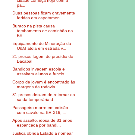
cidade começa hoje com a
pa...
Duas pessoas ficam gravemente
feridas em capotamen...
Buraco na pista causa
tombamento de caminhão na
BR...
Equipamento de Mineração da
U&M atola em estrada v...
21 presos fogem do presídio de
Bacabal
Bandidos invadem escola e
assaltam alunos e funcio...
Corpo de jovem é encontrado às
margens da rodovia ...
31 presos deixam de retornar da
saída temporária d...
Passageiro morre em colisão
com cavalo na BR-316, ...
Após assalto, idosa de 81 anos
espancada por bandi...
Justiça obriga Estado a nomear