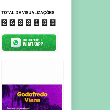
TOTAL DE VISUALIZAÇÕES
2
6
8
8
1
0
0