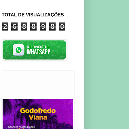
TOTAL DE VISUALIZAÇÕES
2
6
8
8
9
8
0