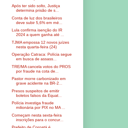
Após ter sido solto, Justiça
determina prisão de s...
Conta de luz dos brasileiros
deve subir 5,6% em mé...
Lula confirma isenção do IR
2024 a quem ganha até ...
TJMA empossa 12 novos juízes
nesta quarta-feira (24)
Operação Catraca: Polícia segue
em busca de assass...
TRE/MA cancela votos do PROS
por fraude na cota de...
Pastor morre carbonizado em
grave acidente na BR-2...
Presos suspeitos de emitir
boletos falsos da Equat...
Polícia investiga fraude
milionária por PIX no MA ...
Começam nesta sexta-feira
inscrições para o concur...
Prefeito de Coroatá é