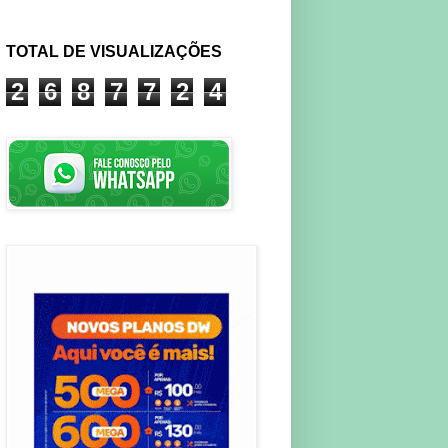
TOTAL DE VISUALIZAÇÕES
2
6
8
7
7
2
4