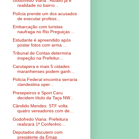
Godofredo Viana : Asfalto já é
realidade no bairro...
Polícia prende um dos acusados
de executar profess...
Embarcação com turistas
naufraga no Rio Preguiças ...
Estudante é apreendido após
postar fotos com arma ...
Tribunal de Contas determina
inspeção na Prefeitur...
Carutapera e mais 5 cidades
maranhenses podem ganh...
Polícia Federal encontra serraria
clandestina oper...
Presepeiros e Sport Caru
decidem título da Taça NW...
Cândido Mendes: STF volta
quatro vereadores com de...
Godofredo Viana: Prefeitura
realizará 1ª Conferênc...
Deputados discutem com
presidente da Emap