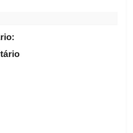
io:
tário