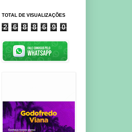
TOTAL DE VISUALIZAÇÕES
2
6
8
8
6
9
0