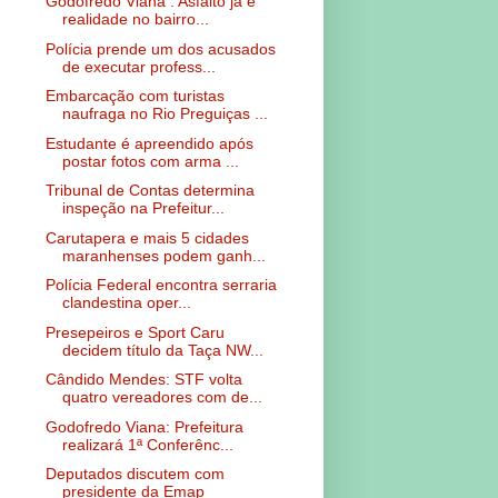
Godofredo Viana : Asfalto já é
realidade no bairro...
Polícia prende um dos acusados
de executar profess...
Embarcação com turistas
naufraga no Rio Preguiças ...
Estudante é apreendido após
postar fotos com arma ...
Tribunal de Contas determina
inspeção na Prefeitur...
Carutapera e mais 5 cidades
maranhenses podem ganh...
Polícia Federal encontra serraria
clandestina oper...
Presepeiros e Sport Caru
decidem título da Taça NW...
Cândido Mendes: STF volta
quatro vereadores com de...
Godofredo Viana: Prefeitura
realizará 1ª Conferênc...
Deputados discutem com
presidente da Emap