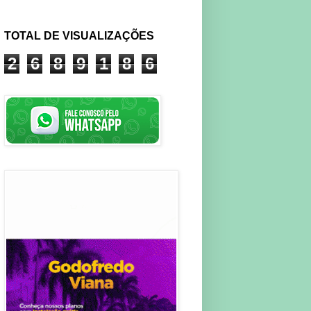
TOTAL DE VISUALIZAÇÕES
2
6
8
9
1
8
6