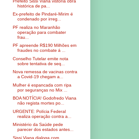
Prefeito Sissi Viana vistoria obra
histórica de pa...
Ex-prefeito de Pindaré-Mirim é
condenado por irreg...
PF realiza no Maranhão
operação para combater
frau...
PF apreende R$190 Milhões em
fraudes no combate á ...
Conselho Tutelar emite nota
sobre tentativa de seq...
Nova remessa de vacinas contra
a Covid-19 chegam a...
Mulher é espancada com ripa
por seguranças no Mix ...
BOA NOTÍCIA! Godofredo Viana
não regista mortes po...
URGENTE: Polícia Federal
realiza operação contra a...
Ministério da Saúde pede
parecer dos estados antes...
Sissi Viana dialoga com