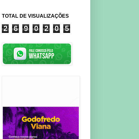
TOTAL DE VISUALIZAÇÕES
2
6
9
0
2
0
5