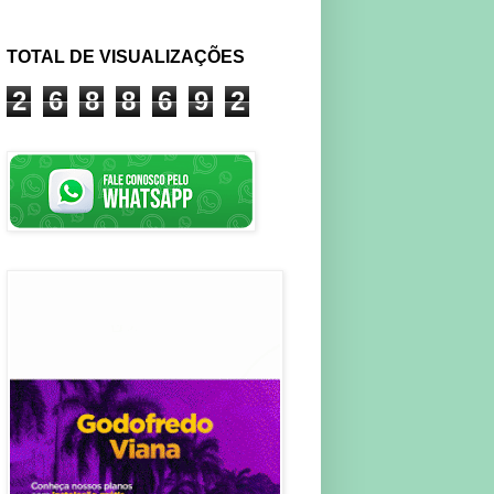
TOTAL DE VISUALIZAÇÕES
2
6
8
8
6
9
2