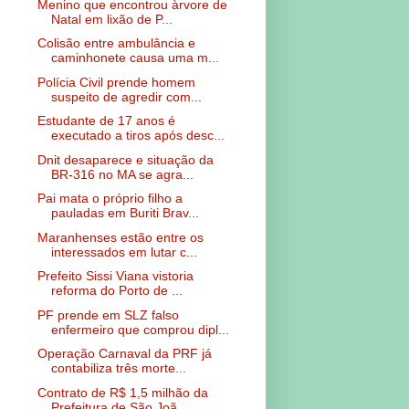
Menino que encontrou àrvore de
Natal em lixão de P...
Colisão entre ambulância e
caminhonete causa uma m...
Polícia Civil prende homem
suspeito de agredir com...
Estudante de 17 anos é
executado a tiros após desc...
Dnit desaparece e situação da
BR-316 no MA se agra...
Pai mata o próprio filho a
pauladas em Buriti Brav...
Maranhenses estão entre os
interessados em lutar c...
Prefeito Sissi Viana vistoria
reforma do Porto de ...
PF prende em SLZ falso
enfermeiro que comprou dipl...
Operação Carnaval da PRF já
contabiliza três morte...
Contrato de R$ 1,5 milhão da
Prefeitura de São Joã...