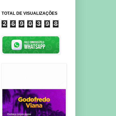
TOTAL DE VISUALIZAÇÕES
2
6
9
0
3
9
8