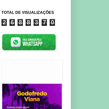
TOTAL DE VISUALIZAÇÕES
2
6
8
8
3
7
0