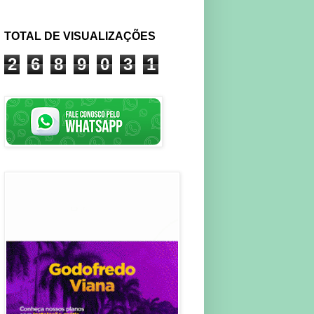
TOTAL DE VISUALIZAÇÕES
2
6
8
9
0
3
1