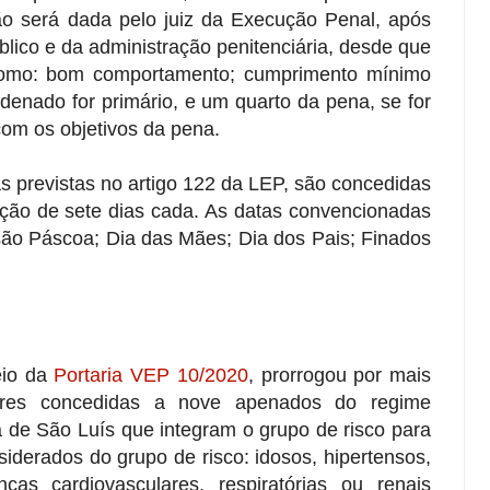
ão será dada pelo juiz da Execução Penal, após
blico e da administração penitenciária, desde que
 como: bom comportamento; cumprimento mínimo
denado for primário, e um quarto da pena, se for
com os objetivos da pena.
s previstas no artigo 122 da LEP, são concedidas
ção de sete dias cada. As datas convencionadas
ão Páscoa; Dia das Mães; Dia dos Pais; Finados
eio da
Portaria VEP 10/2020
, prorrogou por mais
iares concedidas a nove apenados do regime
 de São Luís que integram o grupo de risco para
iderados do grupo de risco: idosos, hipertensos,
ças cardiovasculares, respiratórias ou renais