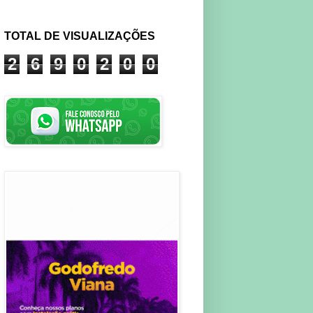
TOTAL DE VISUALIZAÇÕES
2
6
9
0
2
0
0