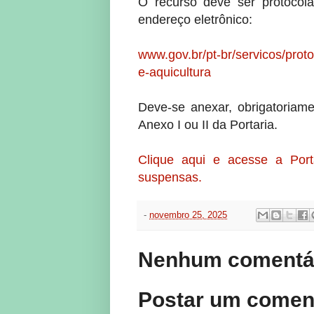
O recurso deve ser protocola
endereço eletrônico:
www.gov.br/pt-br/servicos/prot
e-aquicultura
Deve-se anexar, obrigatoriam
Anexo I ou II da Portaria.
Clique aqui e acesse a Por
suspensas.
-
novembro 25, 2025
Nenhum comentár
Postar um comen