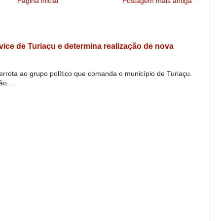
Página inicial
Postagem mais antiga
e vice de Turiaçu e determina realização de nova
derrota ao grupo político que comanda o município de Turiaçu.
o...