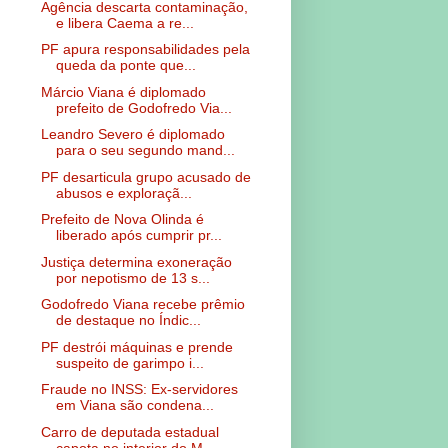
Agência descarta contaminação,
e libera Caema a re...
PF apura responsabilidades pela
queda da ponte que...
Márcio Viana é diplomado
prefeito de Godofredo Via...
Leandro Severo é diplomado
para o seu segundo mand...
PF desarticula grupo acusado de
abusos e exploraçã...
Prefeito de Nova Olinda é
liberado após cumprir pr...
Justiça determina exoneração
por nepotismo de 13 s...
Godofredo Viana recebe prêmio
de destaque no Índic...
PF destrói máquinas e prende
suspeito de garimpo i...
Fraude no INSS: Ex-servidores
em Viana são condena...
Carro de deputada estadual
capota no interior do M...