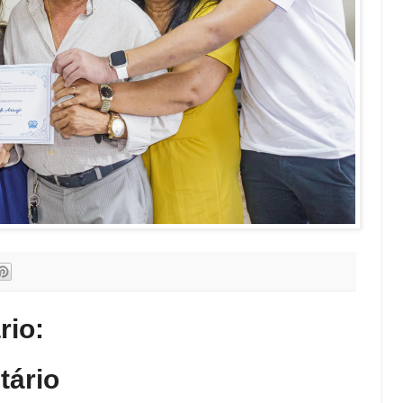
io:
tário