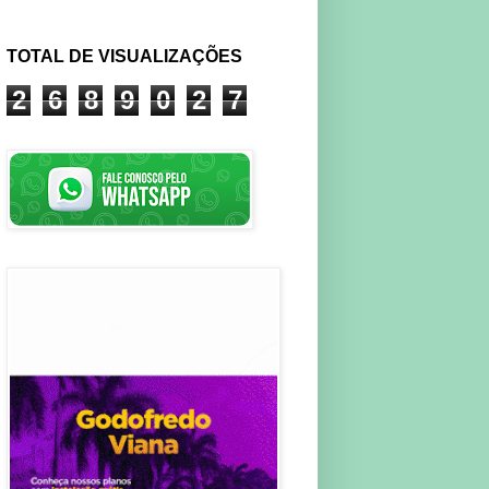
TOTAL DE VISUALIZAÇÕES
2
6
8
9
0
2
7