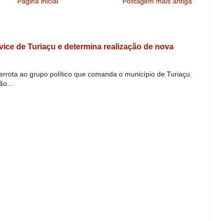
Página inicial
Postagem mais antiga
e vice de Turiaçu e determina realização de nova
derrota ao grupo político que comanda o município de Turiaçu.
o...