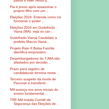
passa a valer nesta q...
Pai é preso após assassinar o
próprio filho com um...
Eleições 2024: Entenda como irá
funcionar o poder ...
Eleições 2024 em Godofredo
Viana (MA): veja os can...
Godofredo Viana| Candidato a
prefeito Marcio Viana...
Projeto Raio-X Bolsa Família
identifica empresário...
Desembargadores do TJMA são
afastados por decisão ...
Prazo para registro de
candidaturas termina nesta ...
Terceiro suspeito da morte de
Pacovan é transferid...
MA avança nos anos iniciais do
ensino fundamental ...
TRE-MA instala Comitê de
Segurança das Eleições de...