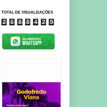
TOTAL DE VISUALIZAÇÕES
2
6
8
8
4
2
9