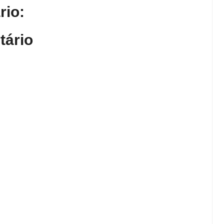
io:
tário