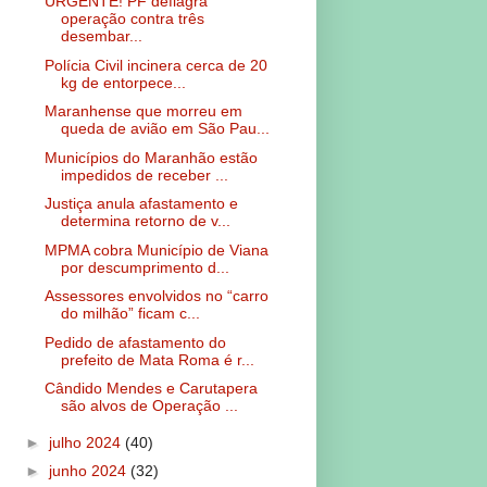
URGENTE! PF deflagra
operação contra três
desembar...
Polícia Civil incinera cerca de 20
kg de entorpece...
Maranhense que morreu em
queda de avião em São Pau...
Municípios do Maranhão estão
impedidos de receber ...
Justiça anula afastamento e
determina retorno de v...
MPMA cobra Município de Viana
por descumprimento d...
Assessores envolvidos no “carro
do milhão” ficam c...
Pedido de afastamento do
prefeito de Mata Roma é r...
Cândido Mendes e Carutapera
são alvos de Operação ...
►
julho 2024
(40)
►
junho 2024
(32)